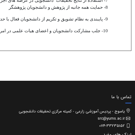
7- استفاده از نتایج تحقیقات دانشجویی در عرصه های اجرایی و عملی
8- حمایت همه جانبه از پژوهش و دانشجویان پژوهشگر
9- پایبندی به نظام تشویق و تکریم از دانشجویان فعال با حداکثر امکانات مقتضی
10- جلب مشارکت دانشجویان و اعضای هیات علمی در امر پژوهش
تماس با ما
یاسوج - پردیس آموزشی زارعی - کمیته مرکزی تحقیقات دانشجویی
src@yums.ac.ir
074-33235152
لینک های مفید