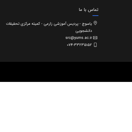
تماس با ما
یاسوج - پردیس آموزشی زارعی - کمیته مرکزی تحقیقات
دانشجویی
src@yums.ac.ir
074-33235152