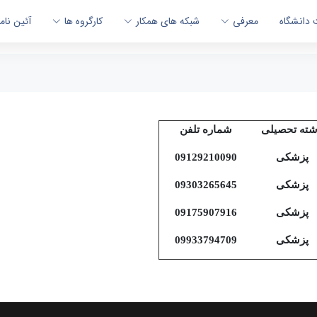
 دانشگاه
معرفی
شبکه های همکار
کارگروه ها
آئین نام
ته تحصیلی
شماره تلفن
پزشکی
09129210090
پزشکی
09303265645
پزشکی
09175907916
پزشکی
09933794709